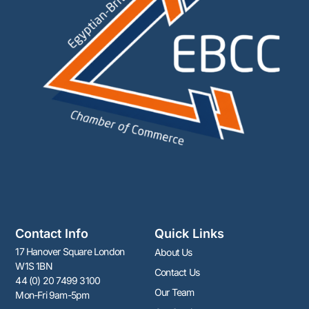
Contact Info
Quick Links
17 Hanover Square London
About Us
W1S 1BN
Contact Us
44 (0) 20 7499 3100
Our Team
Mon-Fri 9am-5pm